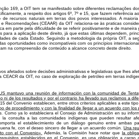
ção 169, a OIT tem se manifestado sobre diferentes reclamações dos 
icamente, a respeito dos artigos 6º, 7º e 15, que fazem referência ao 
ção de recursos naturais em terras dos povos interessados. A maior
 e Recomendações (CEAAR) da OIT relaciona-se às praticas conside
lica em parte pela dificuldade de se referir positivamente e de maneir
para a aplicação deste direito, já que estas últimas dependem, princ
ridades de cada Estado. Seguindo a metodologia da própria OIT, a s
adas oportunidades como incompatíveis com os princípios internacionai
oram na compreensão de conteúdo a alcance concreto deste direito.
os afetados sobre decisões administrativas e legislativas que lhes af
to, a CEACR da OIT, no caso de exploração de petróleo em terras indíge
S mantuvo una reunión de información con la comunidad de Tentay
ni de los resultados y por el contrario ha llevado sus reclamos a dif
y 15 del Convenio establecen, entre otros criterios aplicables a este tip
ipo de procedimiento y con la finalidad de llegar a un acuerdo con los
. Como ya lo estableciera el Consejo de Administración en su infor
 la consulta a las comunidades indígenas que pueden resultar af
comporta el establecimiento de un diálogo genuino entre ambas par
buena fe, con el deseo sincero de llegar a un acuerdo común.
Una reu
to con el Convenio».
Además, la Comisión hace notar que
la oblig
equisitos establecidos en el Convenio, es una obligación a cargo 