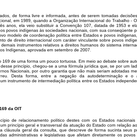
ltados, de forma livre e informada, antes de serem tomadas decisõ
ernacional, em 1989, quando a Organização Internacional do Trabalho 
ês anos, ela veio substituir a Convenção 107, datada de 1953 e e
 dos povos indígenas às sociedades nacionais, com sua conseqüente p
o modelo de coordenação política entre Estados e povos indígenas, m
nto de direito internacional com caráter vinculante sobre povos indíg
 demais instrumentos relativos a direitos humanos do sistema interna
vos Indígenas, aprovada em setembro de 2007.
ção 169 de uma forma um pouco tortuosa. Em meio ao debate sobre au
 desse princípio, chegou-se a uma fórmula jurídica que, se por um lad
os Nacionais, por outro garantia que não mais seriam adotadas medid
orreu. Desta forma, entre a negação da autodeterminação e o
mo um instrumento de intermediação política entre os Estados independ
 169 da OIT
ípio de relacionamento político destes com os Estados nacionais f
m princípio geral e transversal da atuação do Estado com relação a
a cláusula geral da consulta, que descreve de forma sucinta seus pr
s administrativas e legislativas que afetam diretamente os povos i