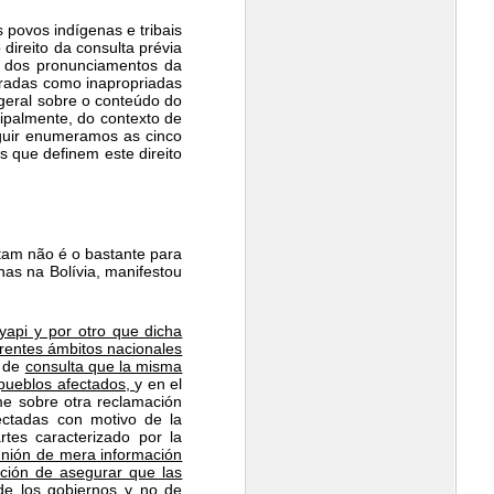
povos indígenas e tribais
direito da consulta prévia
ia dos pronunciamentos da
radas como inapropriadas
a geral sobre o conteúdo do
ipalmente, do contexto de
eguir enumeramos as cinco
s que definem este direito
etam não é o bastante para
nas na Bolívia, manifestou
api y por otro que dicha
erentes ámbitos nacionales
o de
consulta que la misma
 pueblos afectados,
y en el
me sobre otra reclamación
ectadas con motivo de la
tes caracterizado por la
nión de mera información
ación de asegurar que las
de los gobiernos y no de