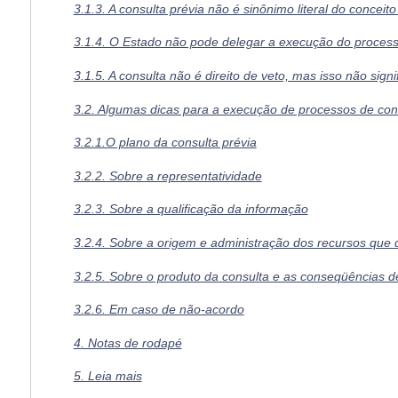
3.1.3. A consulta prévia não é sinônimo literal do conceito
3.1.4. O Estado não pode delegar a execução do processo
3.1.5. A consulta não é direito de veto, mas isso não sign
3.2. Algumas dicas para a execução de processos de cons
3.2.1.O plano da consulta prévia
3.2.2. Sobre a representatividade
3.2.3. Sobre a qualificação da informação
3.2.4. Sobre a origem e administração dos recursos que 
3.2.5. Sobre o produto da consulta e as conseqüências 
3.2.6. Em caso de não-acordo
4. Notas de rodapé
5. Leia mais