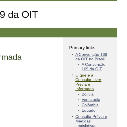
69 da OIT
Primary links
A Convenção 169
ormada
da OIT no Brasil
A Convenção
169 da OIT
O que é a
Consulta Livre,
Prévia e
Informada
Bolívia
Venezuela
Colômbia
Equador
Consulta Prévia e
Medidas
Legislativas