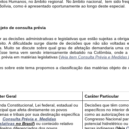
reitos Humanos, no âmbito regional. No âmbito nacional, tem sido fre
Bolívia, como é apresentado oportunamente ao longo deste especial.
bjeto de consulta prévia
car as decisões administrativas e legislativas que estão sujeitas a obr
ito. A dificuldade surge diante de decisões que não são voltadas 
ta. Muito se discute sobre qual grau de afetação demandaria uma co
Esse tema vem sendo intensamente debatido na Colômbia, onde a 
prévia em matérias legislativas (
Veja item Consulta Prévia e Medidas L
ões sobre este tema propomos a classificação das matérias objeto de
ter Geral
Caráter Particular
a Constitucional, Lei federal, estadual ou
Decisões que têm como 
cipal que afeta diretamente os povos
específicos no interior 
enas e tribais por sua destinação específica
como as autorizações o
a
Consulta Prévia e_Medidas
Congresso Nacional par
slativas
no Brasil
)
ou conteúdo relativo
potencial hidrelétrico o
ireitos diferenciados dos povos
terras indígenas
(
Veja
C