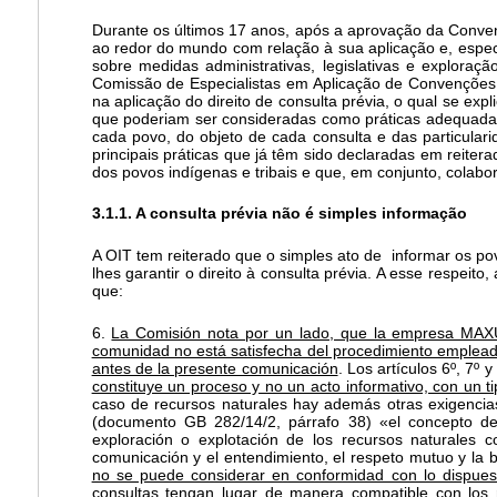
Durante os últimos 17 anos, após a aprovação da Conven
ao redor do mundo com relação à sua aplicação e, especif
sobre medidas administrativas, legislativas e explora
Comissão de Especialistas em Aplicação de Convenções
na aplicação do direito de consulta prévia, o qual se exp
que poderiam ser consideradas como práticas adequadas 
cada povo, do objeto de cada consulta e das particula
principais práticas que já têm sido declaradas em reiter
dos povos indígenas e tribais e que, em conjunto, colab
3.1.1. A consulta prévia não é simples informação
A OIT tem reiterado que o simples ato de informar os pov
lhes garantir o direito à consulta prévia. A esse respei
que:
6.
La Comisión nota por un lado, que la empresa MAXU
comunidad no está satisfecha del procedimiento empleado 
antes de la presente comunicación
. Los artículos 6º, 7º 
constituye un proceso y no un acto informativo, con un t
caso de recursos naturales hay además otras exigencias
(documento GB 282/14/2, párrafo 38) «el concepto de
exploración o explotación de los recursos naturales 
comunicación y el entendimiento, el respeto mutuo y la 
no se puede considerar en conformidad con lo dispues
consultas tengan lugar de manera compatible con los r