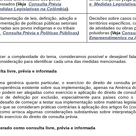
ressados
(
Veja
Consulta Prévia
e_Medidas Legislativa
didas Legislativas
na Colômbia
).
lamentação de leis, definição, adoção e
Decisões sobre casos c
mentação de políticas públicas setoriais
territórios específicos,
nadas aos povos indígenas e ou tribais
de atividades ou obras 
a
Consulta Prévia e Políticas Públicas
)
poluidoras
(
Veja
Consul
Empreendimentos na A
ecer a complexidade do tema, consideramos possível e desejável fal
consideração para identificar cada uma das medidas mencionadas.
lta livre, prévia e informada
ma genérica quanto particular, o exercício do direito de consulta p
xperiência existente sobre sua implementação, apenas na América do S
podem ser alegadas como exercício e aplicação do direito de consult
o de definição por exclusão, especialmente para países como o B
esafio de começar a testar sua implementação sobre matérias legislati
o que se consideram práticas contrárias à aplicação dos artigos 6o (con
como arrisca algumas considerações substantivas sobre interpretaçõ
exercício do direito de consulta prévia.
erado como consulta livre, prévia e informada