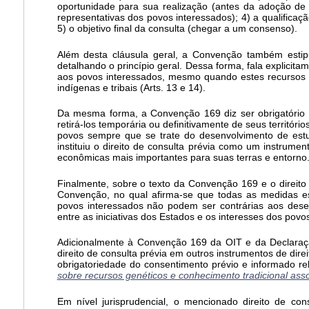
oportunidade para sua realização (antes da adoção de q
representativas dos povos interessados); 4) a qualifica
5) o objetivo final da consulta (chegar a um consenso).
Além desta cláusula geral, a Convenção também estip
detalhando o princípio geral. Dessa forma, fala explicit
aos povos interessados, mesmo quando estes recursos s
indígenas e tribais (Arts. 13 e 14).
Da mesma forma, a Convenção 169 diz ser obrigatório 
retirá-los temporária ou definitivamente de seus territór
povos sempre que se trate do desenvolvimento de estu
instituiu o direito de consulta prévia como um instrumen
econômicas mais importantes para suas terras e entorno
Finalmente, sobre o texto da Convenção 169 e o direito
Convenção, no qual afirma-se que todas as medidas esp
povos interessados não podem ser contrárias aos desej
entre as iniciativas dos Estados e os interesses dos pov
Adicionalmente à Convenção 169 da OIT e da Declaraç
direito de consulta prévia em outros instrumentos de dir
obrigatoriedade do consentimento prévio e informado rel
sobre recursos genéticos e conhecimento tradicional ass
Em nível jurisprudencial, o mencionado direito de co