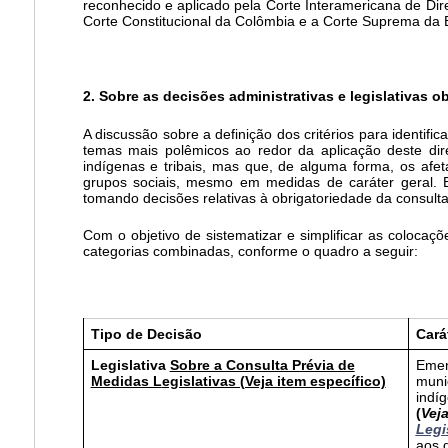
reconhecido e aplicado pela Corte Interamericana de Di
Corte Constitucional da Colômbia e a Corte Suprema da 
2. Sobre as decisões administrativas e legislativas o
A discussão sobre a definição dos critérios para identifi
temas mais polêmicos ao redor da aplicação deste dire
indígenas e tribais, mas que, de alguma forma, os afe
grupos sociais, mesmo em medidas de caráter geral. 
tomando decisões relativas à obrigatoriedade da consulta 
Com o objetivo de sistematizar e simplificar as colocaç
categorias combinadas, conforme o quadro a seguir:
Tipo de Decisão
Cará
Legislativa
Sobre a Consulta Prévia de
Emend
Medidas L
egislativas (Veja item específico)
muni
indíg
(
Vej
Legi
aos d