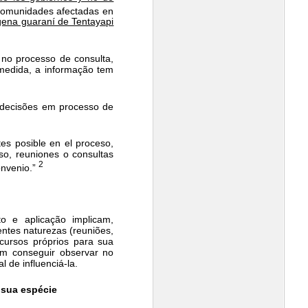
 comunidades afectadas en
gena guaraní de Tentayapi
no processo de consulta,
 medida, a informação tem
a decisões em processo de
tes posible en el proceso,
so, reuniones o consultas
2
onvenio.”
 e aplicação implicam,
ntes naturezas (reuniões,
cursos próprios para sua
em conseguir observar no
 de influenciá-la.
e sua espécie