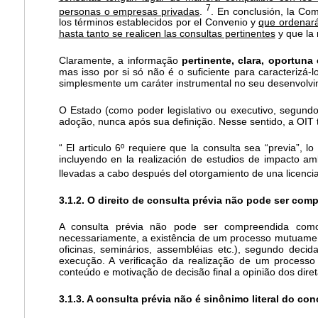
7
personas o empresas privadas
.
. En conclusión, la Co
los términos establecidos por el Convenio y
que ordenará
hasta tanto se realicen las consultas pertinentes
y que la 
Claramente, a informação
pertinente, clara, oportuna 
mas isso por si só não é o suficiente para caracterizá
simplesmente um caráter instrumental no seu desenvolvi
O Estado (como poder legislativo ou executivo, segund
adoção, nunca após sua definição. Nesse sentido, a OIT
“ El articulo 6º requiere que la consulta sea “previa”,
incluyendo en la realización de estudios de impacto am
llevadas a cabo después del otorgamiento de una licencia 
3.1.2. O direito de consulta prévia não pode ser c
A consulta prévia não pode ser compreendida com
necessariamente, a existência de um processo mutuament
oficinas, seminários, assembléias etc.), segundo deci
execução. A verificação da realização de um process
conteúdo e motivação de decisão final a opinião dos diret
3.1.3. A consulta prévia não é sinônimo literal do co