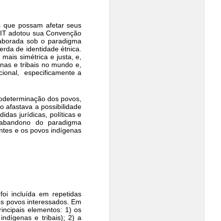
es que possam afetar seus
- OIT adotou sua Convenção
laborada sob o paradigma
erda de identidade étnica.
ais simétrica e justa, e,
enas e tribais no mundo e,
cional, especificamente a
todeterminação dos povos,
o afastava a possibilidade
as jurídicas, políticas e
 abandono do paradigma
entes e os povos indígenas
oi incluída em repetidas
os povos interessados. Em
incipais elementos: 1) os
ndígenas e tribais); 2) a