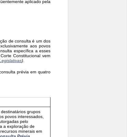
qüentemente aplicado pela
igação de consulta é um dos
exclusivamente aos povos
nsulta específica a esses
Corte Constitucional vem
egislativas
)
.
 consulta prévia em quatro
destinatários grupos
dos povos interessados,
utorgadas pelo
a a exploração de
u recursos minerais em
onsulta Prévia