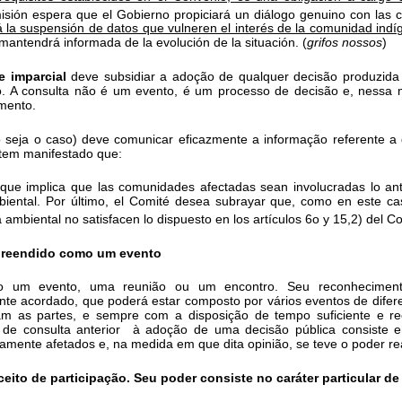
misión espera que el Gobierno propiciará un diálogo genuino con las
 la suspensión de datos que vulneren el interés de la comunidad indí
mantendrá informada de la evolución de la situación. (
grifos nossos
)
e imparcial
deve subsidiar a adoção de qualquer decisão produzida 
-lo. A consulta não é um evento, é um processo de decisão e, nessa
mento.
o seja o caso) deve comunicar eficazmente a informação referente 
 tem manifestado que:
 lo que implica que las comunidades afectadas sean involucradas lo an
biental. Por último, el Comité desea subrayar que, como en este ca
ambiental no satisfacen lo dispuesto en los artículos 6o y 15,2) del C
ompreendido como um evento
o um evento, uma reunião ou um encontro. Seu reconhecimento
e acordado, que poderá estar composto por vários eventos de difere
dam as partes, e sempre com a disposição de tempo suficiente e re
o de consulta anterior à adoção de uma decisão pública consiste 
amente afetados e, na medida em que dita opinião, se teve o poder real
nceito de participação. Seu poder consiste no caráter particular d