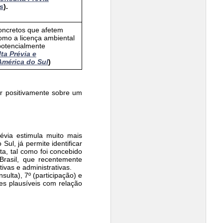
s
).
oncretos que afetem
 como a licença ambiental
potencialmente
ta Prévia
e
mérica do Sul
)
ar positivamente sobre um
révia estimula muito mais
ul, já permite identificar
a, tal como foi concebido
rasil, que recentemente
vas e administrativas.
sulta), 7º (participação) e
es plausíveis com relação