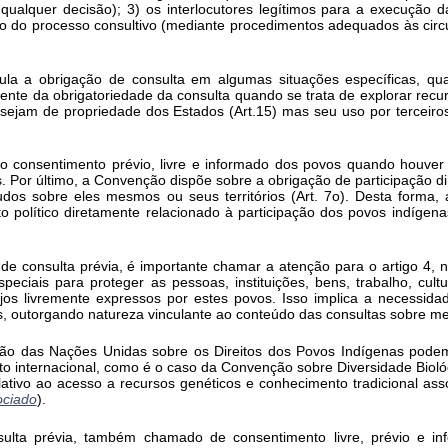
ualquer decisão); 3) os interlocutores legítimos para a execução da 
ção do processo consultivo (mediante procedimentos adequados às circ
ula a obrigação de consulta em algumas situações específicas, qu
amente da obrigatoriedade da consulta quando se trata de explorar recu
ejam de propriedade dos Estados (Art.15) mas seu uso por terceiro
o consentimento prévio, livre e informado dos povos quando houver
ios. Por último, a Convenção dispõe sobre a obrigação de participação 
dos sobre eles mesmos ou seus territórios (Art. 7o). Desta forma
to político diretamente relacionado à participação dos povos indígena
.
 de consulta prévia, é importante chamar a atenção para o artigo 4,
eciais para proteger as pessoas, instituições, bens, trabalho, cul
os livremente expressos por estes povos. Isso implica a necessida
os, outorgando natureza vinculante ao conteúdo das consultas sobre me
ão das Nações Unidas sobre os Direitos dos Povos Indígenas pode
eito internacional, como é o caso da Convenção sobre Diversidade Bioló
ativo ao acesso a recursos genéticos e conhecimento tradicional ass
ociado
).
nsulta prévia, também chamado de consentimento livre, prévio e in