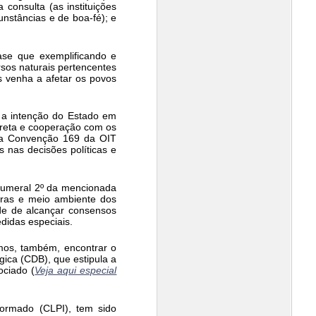
consulta (as instituições
unstâncias e de boa-fé); e
ase que exemplificando e
rsos naturais pertencentes
s venha a afetar os povos
 a intenção do Estado em
direta e cooperação com os
, a Convenção 169 da OIT
s nas decisões políticas e
 numeral 2º da mencionada
turas e meio ambiente dos
de de alcançar consensos
didas especiais.
mos, também, encontrar o
gica (CDB), que estipula a
ociado (
Veja aqui especial
formado (CLPI), tem sido