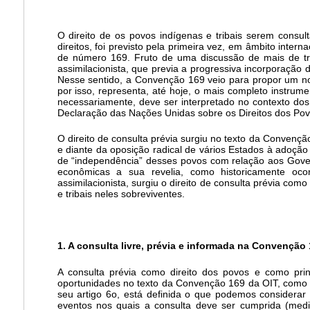
O direito de os povos indígenas e tribais serem consu
direitos, foi previsto pela primeira vez, em âmbito int
de número 169. Fruto de uma discussão de mais de tr
assimilacionista, que previa a progressiva incorporação
Nesse sentido, a Convenção 169 veio para propor um nov
por isso, representa, até hoje, o mais completo instrume
necessariamente, deve ser interpretado no contexto dos
Declaração das Nações Unidas sobre os Direitos dos Po
O direito de consulta prévia surgiu no texto da Conven
e diante da oposição radical de vários Estados à adoção
de “independência” desses povos com relação aos Govern
econômicas a sua revelia, como historicamente oc
assimilacionista, surgiu o direito de consulta prévia co
e tribais neles sobreviventes.
1. A consulta livre, prévia e informada na Convenção
A consulta prévia como direito dos povos e como princ
oportunidades no texto da Convenção 169 da OIT, como u
seu artigo 6o, está definida o que podemos considerar 
eventos nos quais a consulta deve ser cumprida (medida